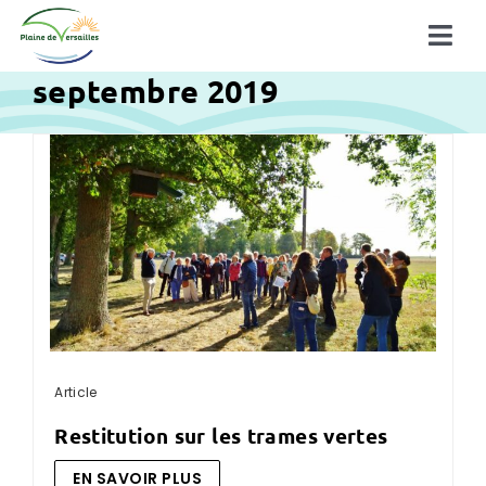
Passer
au
Tog
contenu
septembre 2019
Navi
Découvrir la plaine
La plaine en action
à la une !
Article
restitution sur les trames vertes
EN SAVOIR PLUS