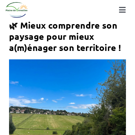
Passer
au
Tog
contenu
🌿 Mieux comprendre son
Navi
Découvrir la plaine
paysage pour mieux
a(m)énager son territoire !
La plaine en action
à la une !