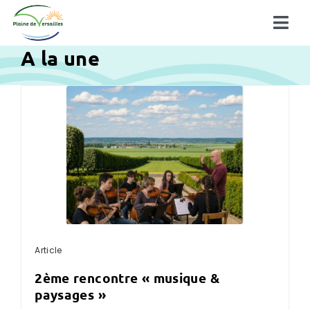
Passer
au
Tog
contenu
A la une
Navi
Découvrir la plaine
La plaine en action
à la une !
Article
2ème rencontre « musique &
paysages »