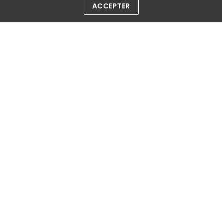
EN SAVOIR PLUS
ACCEPTER
Article
un jeu pour découvrir la plaine de
versailles !
EN SAVOIR PLUS