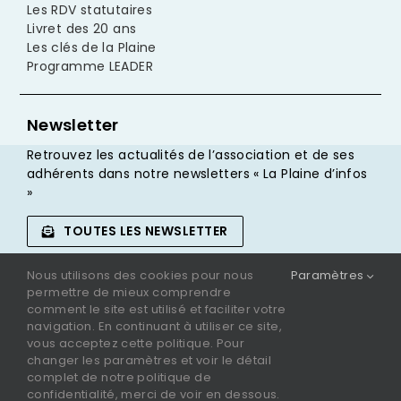
Les RDV statutaires
Livret des 20 ans
Les clés de la Plaine
Programme LEADER
Newsletter
Retrouvez les actualités de l’association et de ses
adhérents dans notre newsletters « La Plaine d’infos
»
TOUTES LES NEWSLETTER
Nous utilisons des cookies pour nous
Paramètres
JE M’INSCRIS
permettre de mieux comprendre
comment le site est utilisé et faciliter votre
navigation. En continuant à utiliser ce site,
vous acceptez cette politique. Pour
changer les paramètres et voir le détail
complet de notre politique de
Crédits
confidentialité, merci de voir en dessous.