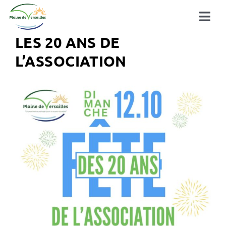
Passer
au
Tog
contenu
LES 20 ANS DE
Navi
Découvrir la plaine
L’ASSOCIATION
La plaine en action
à la une !