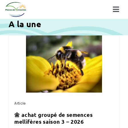
Passer
au
Tog
contenu
A la une
Navi
Découvrir la plaine
La plaine en action
à la une !
Article
🌼 achat groupé de semences
mellifères saison 3 – 2026