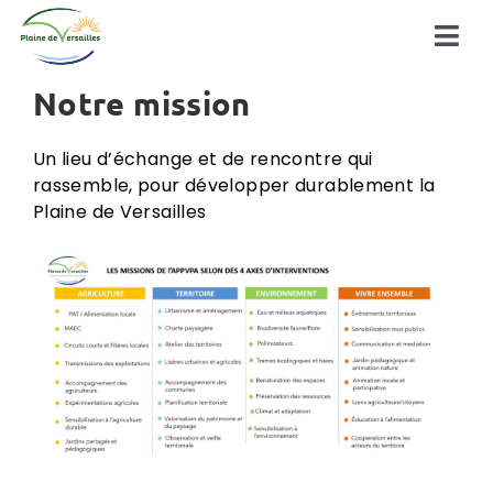
Passer
au
Tog
contenu
Navi
Notre mission
Découvrir la plaine
Un lieu d’échange et de rencontre qui
La plaine en action
rassemble, pour développer durablement la
Plaine de Versailles
à la une !